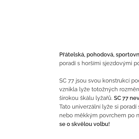
Přátelská, pohodová, sportovní
poradí s horšími sjezdovými po
SC 77 jsou svou konstrukcí pod
vznikla lyže totožných rozměr
širokou škálu lyžařů.
SC 77 nevy
Tato univerzální lyže si pora
nebo měkkým povrchem po n
se o skvělou volbu!