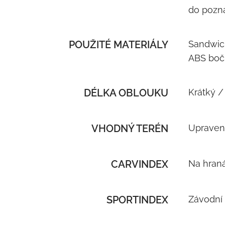
do pozn
POUŽITÉ MATERIÁLY
Sandwich
ABS bočn
DÉLKA OBLOUKU
Krátký /
VHODNÝ TERÉN
Upraven
CARVINDEX
Na hran
SPORTINDEX
Závodní