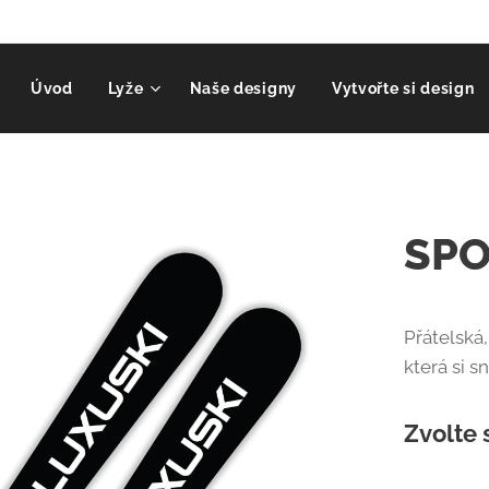
Úvod
Lyže
Naše designy
Vytvořte si design
SPO
Přátelská
která si s
Zvolte 