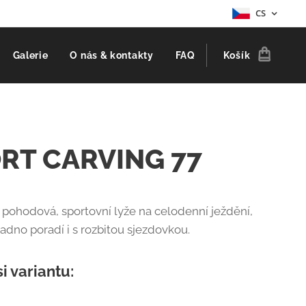
CS
Galerie
O nás & kontakty
FAQ
Košík
RT CARVING 77
, pohodová, sportovní lyže na celodenní ježdění,
nadno poradí i s rozbitou sjezdovkou.
si variantu: