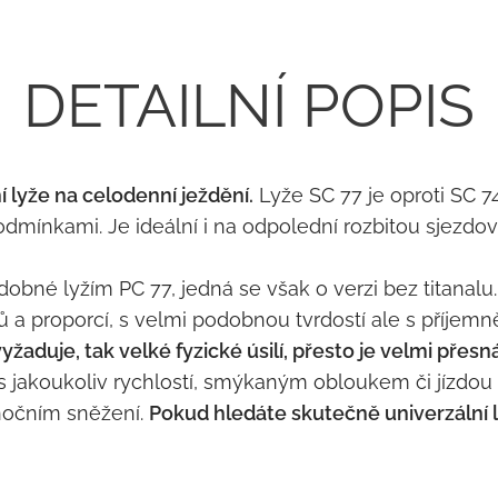
DETAILNÍ POPIS
 lyže na celodenní ježdění.
Lyže SC 77 je oproti SC 74 
dmínkami. Je ideální i na odpolední rozbitou sjezdov
obné lyžím PC 77, jedná se však o verzi bez titanalu
ů a proporcí, s velmi podobnou tvrdostí ale s příjem
žaduje, tak velké fyzické úsilí, přesto je velmi přesná
dí s jakoukoliv rychlostí, smýkaným obloukem či jízd
očním sněžení.
Pokud hledáte skutečně univerzální l