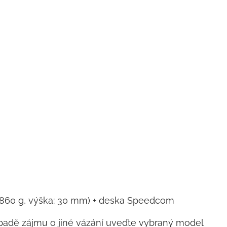
ní: 860 g, výška: 30 mm) + deska Speedcom
padě zájmu o jiné vázání uveďte vybraný model