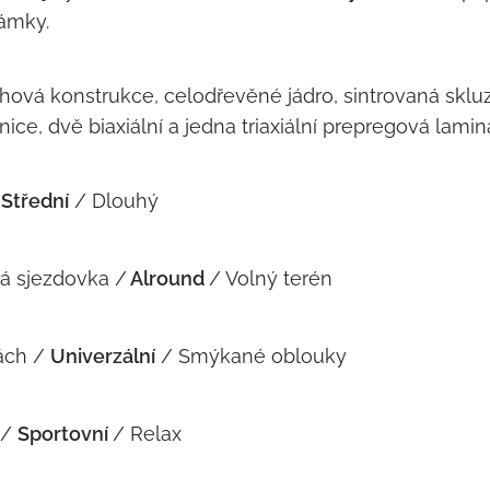
ámky.
ová konstrukce, celodřevěné jádro, sintrovaná skluzn
ice, dvě biaxiální a jedna triaxiální prepregová lami
Střední
/ Dlouhý
á sjezdovka /
Alround
/ Volný terén
ách /
Univerzální
/ Smýkané oblouky
 /
Sportovní
/ Relax