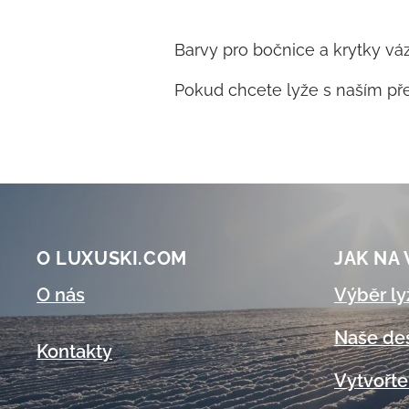
Barvy pro bočnice a krytky váz
Pokud chcete lyže s naším př
O LUXUSKI.COM
JAK NA
O nás
Výběr ly
Naše de
Kontakty
Vytvořte