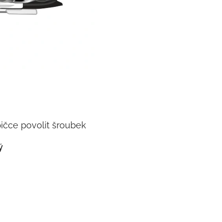
pičce povolit šroubek
ý