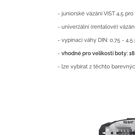
- juniorské vázání VIST 4,5 pr
- univerzální (rentalové) vázán
- vypínací váhy DIN: 0,75 - 4,5
-
vhodné pro velikosti boty: 1
- lze vybírat z těchto barevný