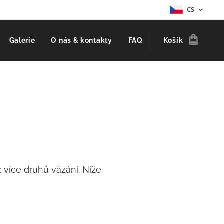
CS
Galerie
O nás & kontakty
FAQ
Košík
více druhů vázání. Níže