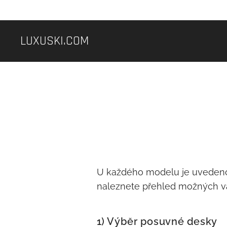
LUXUSKI.COM
U každého modelu je uvedeno 
naleznete přehled možných va
1) Výběr posuvné desky