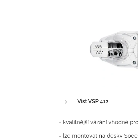
Vist VSP 412
- kvalitnější vázání vhodné p
- lze montovat na desky Sp