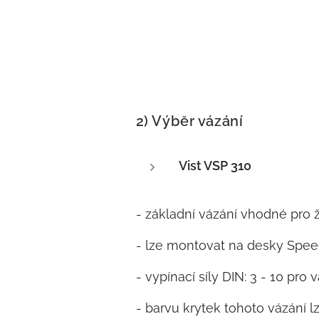
2) Výběr vázání
Vist VSP 310
- základní vázání vhodné pro 
- lze montovat na desky Sp
- vypínací síly DIN: 3 - 10 pro
- barvu krytek tohoto vázání l