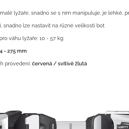
o malé lyžaře, snadno se s ním manipuluje, je lehké, 
í, snadno lze nastavit na různé velikosti bot
 pro váhu lyžaře: 10 - 57 kg
84 - 275 mm
ch provedení:
červená / svítivě žlutá