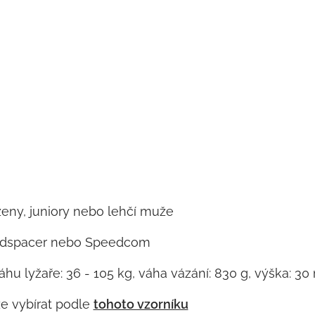
ženy, juniory nebo lehčí muže
eedspacer nebo Speedcom
 váhu lyžaře: 36 - 105 kg, váha vázání: 830 g, výška: 3
ze vybírat podle
tohoto vzorníku