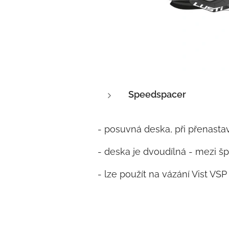
Speedspacer
- posuvná deska, při přenasta
- deska je dvoudílná - mezi š
- lze použít na vázání Vist VSP 