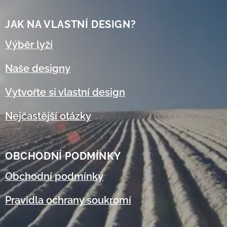
JAK NA VLASTNÍ DESIGN?
Výběr lyží
Naše designy
Vytvořte si vlastní design
Nejčastější otázky
OBCHODNÍ
PODMÍNKY
Obchodní podmínky
Pravidla ochrany soukromí