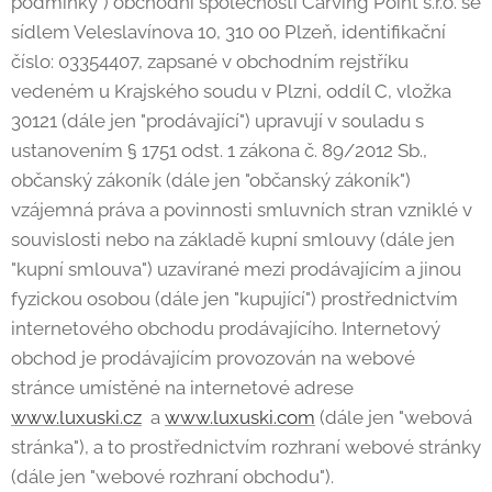
podmínky") obchodní společnosti Carving Point s.r.o. se
sídlem Veleslavínova 10, 310 00 Plzeň, identifikační
číslo: 03354407, zapsané v obchodním rejstříku
vedeném u Krajského soudu v Plzni, oddíl C, vložka
30121 (dále jen "prodávající") upravují v souladu s
ustanovením § 1751 odst. 1 zákona č. 89/2012 Sb.,
občanský zákoník (dále jen "občanský zákoník")
vzájemná práva a povinnosti smluvních stran vzniklé v
souvislosti nebo na základě kupní smlouvy (dále jen
"kupní smlouva") uzavírané mezi prodávajícím a jinou
fyzickou osobou (dále jen "kupující") prostřednictvím
internetového obchodu prodávajícího. Internetový
obchod je prodávajícím provozován na webové
stránce umístěné na internetové adrese
www.luxuski.cz
a
www.luxuski.com
(dále jen "webová
stránka"), a to prostřednictvím rozhraní webové stránky
(dále jen "webové rozhraní obchodu").