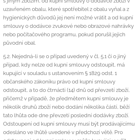
s jiným zbožím, od kupní smlouvy o dodávce zboží v
uzavřeném obalu, které spotřebitel z obalu vyňal a z
hygienických důvodů jej není možné vrátit a od kupní
smlouvy o dodávce zvukové nebo obrazové nahrávky
nebo počítačového programu, pokud porušil jejich
původní obal.
5.2. Nejedná-li se o případ uvedený v čl. 5.1 či o jiný
případ, kdy nelze od kupní smlouvy odstoupit, má
kupující v souladu s ustanovením § 1829 odst. 1
občanského zákoníku právo od kupní smlouvy
odstoupit, a to do čtrnácti (14) dnů od převzetí zboží,
přičemž v případě, že předmětem kupní smlouvy je
několik druhů zboží nebo dodání několika částí, běží
tato lhůta ode dne převzetí poslední dodávky zboží.
Odstoupení od kupní smlouvy musí být prodávajícímu
odesláno ve lhůtě uvedené v předchozí větě. Pro