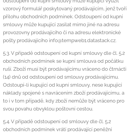
odstoupení od kupní smlouvy může kupující využit
vzorový formulář poskytovaný prodávajícím, jenž tvoří
přílohu obchodních podmínek. Odstoupení od kupní
smlouvy může kupující zasílat mimo jiné na adresu
provozovny prodávajícího či na adresu elektronické
pošty prodávajícího info@tempweb1.datastack.cz.
5.3. V případě odstoupení od kupní smlouvy dle čl. 5.2
obchodních podmínek se kupní smlouva od počátku
ruší. Zboží musí být prodávajícímu vráceno do čtrnácti
(14) dnů od odstoupení od smlouvy prodávajícímu.
Odstoupí-li kupující od kupní smlouvy, nese kupující
náklady spojené s navrácením zboží prodávajícímu, a
to i v tom případě, kdy zboží nemůže být vráceno pro
svou povahu obvyklou poštovní cestou.
5.4. V případě odstoupení od smlouvy dle čl. 5.2
obchodních podmínek vrátí prodávající peněžní