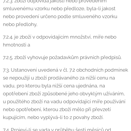
7.2.3. zboží odpovídá jakostí nebo provedením
smluvenému vzorku nebo předloze, byla-li jakost
nebo provedení určeno podle smluveného vzorku
nebo předlohy,
7.2.4. je zboží v odpovídajícím množství, míře nebo
hmotnosti a
7.2.5. zboží vyhovuje požadavkům právních předpisů.
7.3. Ustanovení uvedená v čl. 7.2 obchodních podmínek
se nepoužijí u zboží prodávaného za nižší cenu na
vadu, pro kterou byla nižší cena ujednána, na
opotřebení zboží způsobené jeho obvyklým užíváním,
u použitého zboží na vadu odpovídající míře používání
nebo opotřebení, kterou zboží mělo při převzetí
kupujícím, nebo vyplývá-li to z povahy zboží.
7.4. Projeví-li se vada v průběhu šesti měsíců od