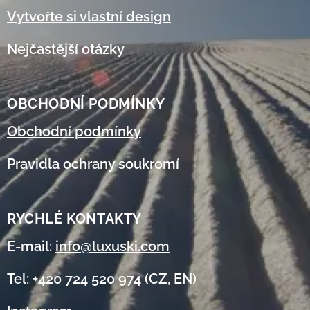
Vytvořte si vlastní design
Nejčastější otázky
OBCHODNÍ
PODMÍNKY
Obchodní podmínky
Pravidla ochrany soukromí
RYCHLÉ KONTAKTY
E-mail:
info@luxuski.com
Tel: +420 724 520 974 (CZ, EN)