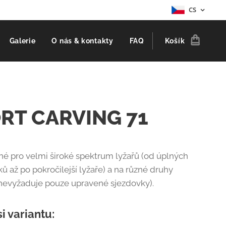
CS
Galerie
O nás & kontakty
FAQ
Košík
RT CARVING 71
né pro velmi široké spektrum lyžařů (od úplných
ů až po pokročilejší lyžaře) a na různé druhy
nevyžaduje pouze upravené sjezdovky).
si variantu: