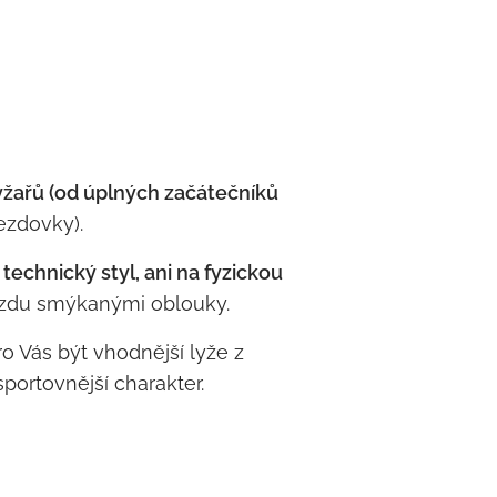
yžařů (od úplných začátečníků
ezdovky).
 technický styl, ani na fyzickou
 jízdu smýkanými oblouky.
o Vás být vhodnější lyže z
portovnější charakter.