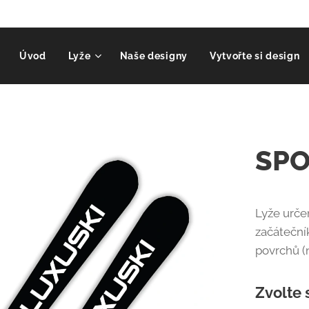
Úvod
Lyže
Naše designy
Vytvořte si design
SPO
Lyže urče
začátečník
povrchů (
Zvolte 