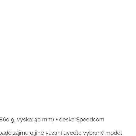
ní: 860 g, výška: 30 mm) + deska Speedcom
padě zájmu o jiné vázání uveďte vybraný model