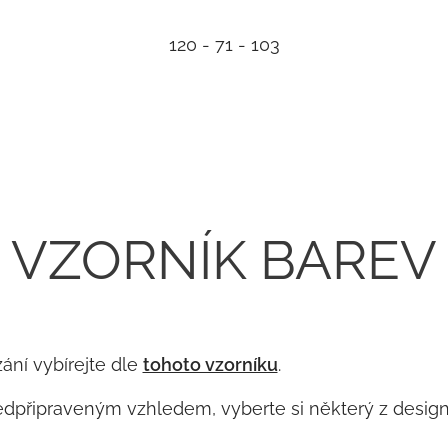
120 - 71 - 103
VZORNÍK BAREV
ání vybírejte dle
tohoto vzorníku
.
edpřipraveným vzhledem, vyberte si některý z desig