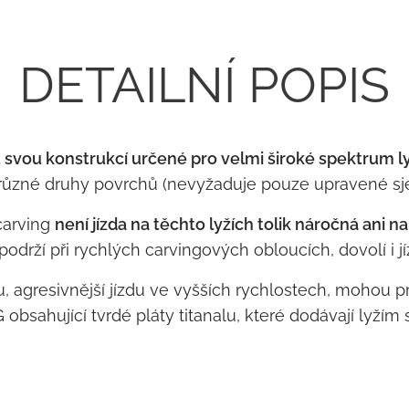
DETAILNÍ POPIS
svou konstrukcí určené pro velmi široké spektrum l
různé druhy povrchů (nevyžaduje pouze upravené sj
carving
není jízda na těchto lyžích tolik náročná ani na
podrží při rychlých carvingových obloucích, dovolí i
 agresivnější jízdu ve vyšších rychlostech, mohou pr
hující tvrdé pláty titanalu, které dodávají lyžím s