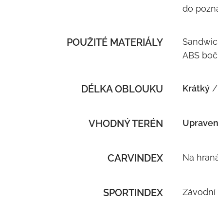
do pozn
POUŽITÉ MATERIÁLY
Sandwich
ABS bočn
DÉLKA OBLOUKU
Krátký
/
VHODNÝ TERÉN
Upraven
CARVINDEX
Na hran
SPORTINDEX
Závodní