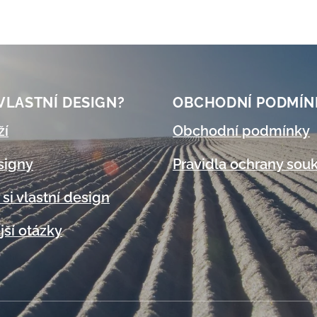
 VLASTNÍ DESIGN?
OBCHODNÍ
PODMÍN
ží
Obchodní podmínky
signy
Pravidla ochrany sou
 si vlastní design
jší otázky