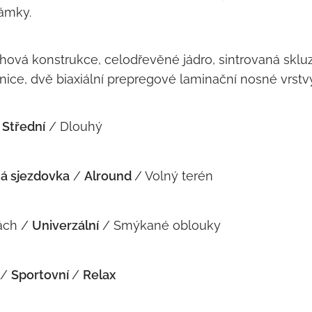
ámky.
ová konstrukce, celodřevěné jádro, sintrovaná skluzn
ice, dvě biaxiální prepregové laminační nosné vrstv
Střední
/ Dlouhý
á sjezdovka
/
Alround
/ Volný terén
ách /
Univerzální
/ Smýkané oblouky
 /
Sportovní
/
Relax