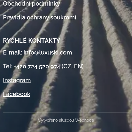
Obchodní podmínky
Pravidla ochrany soukromí
RYCHLÉ KONTAKTY
E-mail:
info@luxuski.com
Tel: +420 724 520 974 (CZ, EN)
Instagram
Facebook
Vytvořeno službou
Webnode