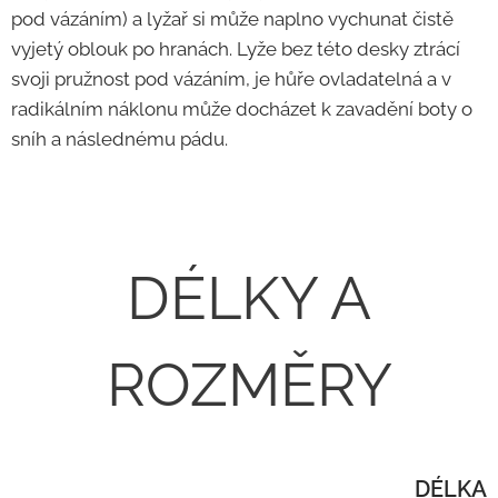
pod vázáním) a lyžař si může naplno vychunat čistě
vyjetý oblouk po hranách. Lyže bez této desky ztrácí
svoji pružnost pod vázáním, je hůře ovladatelná a v
radikálním náklonu může docházet k zavadění boty o
sníh a následnému pádu.
DÉLKY A
ROZMĚRY
DÉLKA