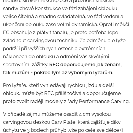
radiusu, široké měkčí špičce a pružnosti klasické
sandwichové konstrukce ve fázi zahájení oblouku
velice čitelná a snadno ovladatelná, ve fázi vedení a
ukončení oblouku zase velmi dynamická. Oproti měkčí
FC obsahuje 2 pláty titanalu, je proto potřeba lépe
zvládnout carvingovou techniku. Za odměnu ale lyže
podrží i při vyšších rychlostech a extrémních
náklonech do oblouku a odmění Vás skvělými
sportovními zážitky.
RFC doporučujeme jak ženám,
tak mužům - pokročilým až výborným lyžařům.
Pro lyžaře, kteří vyhledávají rychlou jízdu a delší
oblouk, může být RFC příliš točivá a doporučujeme
proto zvolit raději modely z řady Performance Carving.
V případě zájmu můžeme osadit 4 cm vysokou
carvingovou deskou Carv Plate, která zajišťuje díky
úchytu ve 3 bodech průhyb lyže po celé své délce (i