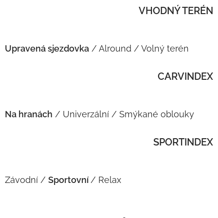
VHODNÝ TERÉN
Upravená sjezdovka
/ Alround / Volný terén
CARVINDEX
Na hranách
/ Univerzální / Smýkané oblouky
SPORTINDEX
Závodní /
Sportovní
/ Relax