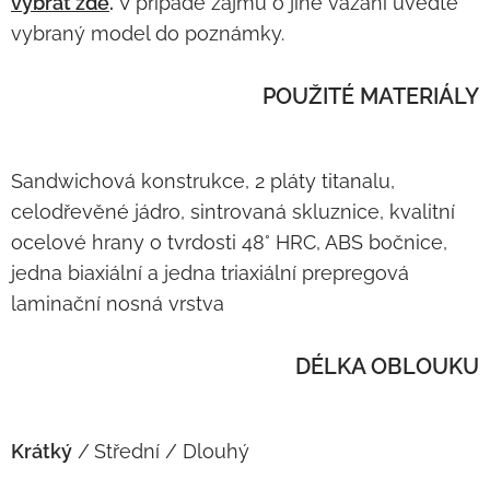
vybrat zde
.
V případě zájmu o jiné vázání uveďte
vybraný model do poznámky.
POUŽITÉ MATERIÁLY
Sandwichová konstrukce, 2 pláty titanalu,
celodřevěné jádro, sintrovaná skluznice, kvalitní
ocelové hrany o tvrdosti 48° HRC, ABS bočnice,
jedna biaxiální a jedna triaxiální prepregová
laminační nosná vrstva
DÉLKA OBLOUKU
Krátký
/
Střední / Dlouhý