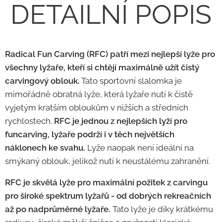
DETAILNÍ POPIS
Radical Fun Carving (RFC) patří mezi nejlepší lyže pro
všechny lyžaře, kteří si chtějí maximálně užít čistý
carvingový oblouk.
Tato sportovní slalomka je
mimořádně obratná lyže, která lyžaře nutí k čistě
vyjetým kratším obloukům v nižších a středních
rychlostech.
RFC je jednou z nejlepších lyží pro
funcarving, lyžaře podrží i v těch největších
náklonech ke svahu.
Lyže naopak není ideální na
smýkaný oblouk, jelikož nutí k neustálému zahranění.
RFC je skvělá lyže pro maximální požitek z carvingu
pro široké spektrum lyžařů - od dobrých rekreačních
až po nadprůměrné lyžaře.
Tato lyže je díky krátkému