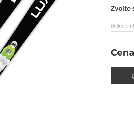
Zvolte 
Délka (cm
Cen