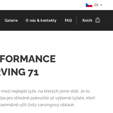
CS
Galerie
O nás & kontakty
FAQ
Košík
RFORMANCE
VING 71
 mezi nejlepší lyže, na kterých jsme stáli. Je to
lba pro středně pokročilé až výborné lyžaře, kteří
maximálně užít čistý carvingový oblouk.