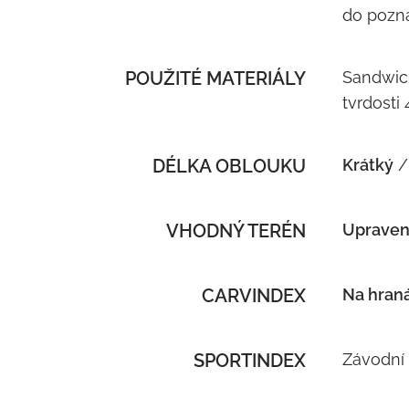
do pozn
POUŽITÉ MATERIÁLY
Sandwich
tvrdosti
DÉLKA OBLOUKU
Krátký
/
VHODNÝ TERÉN
Upraven
CARVINDEX
Na hran
SPORTINDEX
Závodní