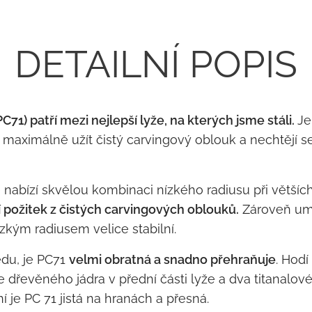
DETAILNÍ POPIS
 patří mezi nejlepší lyže, na kterých jsme stáli.
Je
ějí maximálně užít čistý carvingový oblouk a nechtějí 
 nabízí skvělou kombinaci nízkého radiusu při většíc
í požitek z čistých carvingových oblouků.
Zároveň umo
 nízkým radiusem velice stabilní.
edu, je PC71
velmi obratná a snadno přehraňuje
. Hod
dřevěného jádra v přední části lyže a dva titanalové pl
 je PC 71 jistá na hranách a přesná.