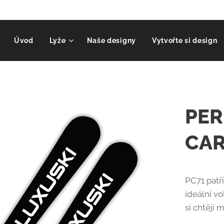
Úvod
Lyže
Naše designy
Vytvořte si design
PE
CAR
PC71 patří
ideální vo
si chtějí 