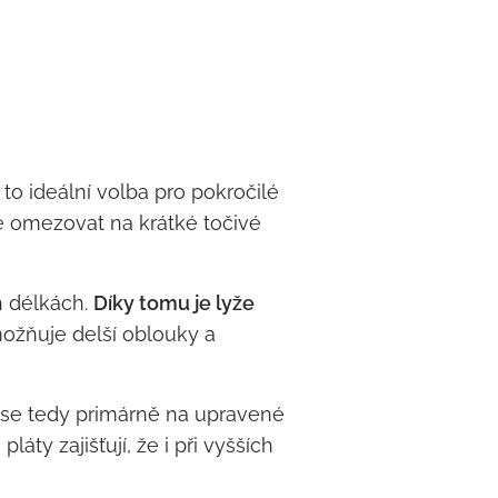
 to ideální volba pro pokročilé
se omezovat na krátké točivé
h délkách.
Díky tomu je lyže
žňuje delší oblouky a
í se tedy primárně na upravené
áty zajišťují, že i při vyšších