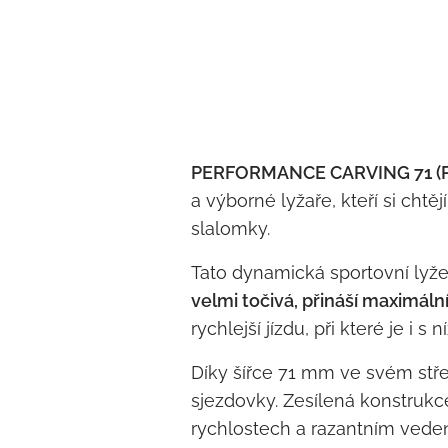
PERFORMANCE CARVING 71 (PC71)
a výborné lyžaře, kteří si cht
slalomky.
Tato dynamická sportovní lyže
velmi točivá, přináší maximáln
rychlejší jízdu, při které je i s
Díky šířce 71 mm ve svém stř
sjezdovky. Zesílená konstrukce 
rychlostech a razantním vedení