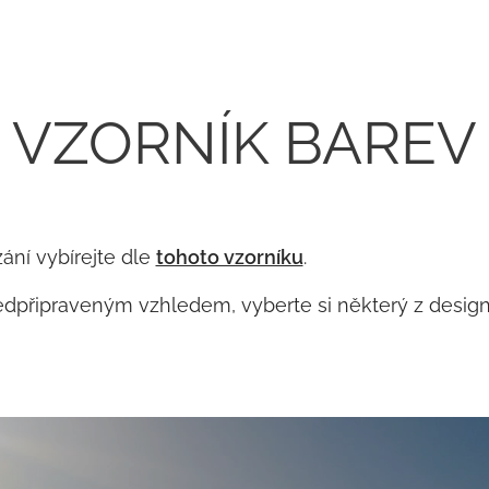
VZORNÍK BAREV
ání vybírejte dle
tohoto vzorníku
.
edpřipraveným vzhledem, vyberte si některý z desig