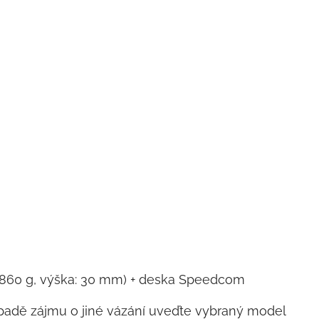
ní: 860 g, výška: 30 mm) + deska Speedcom
padě zájmu o jiné vázání uveďte vybraný model