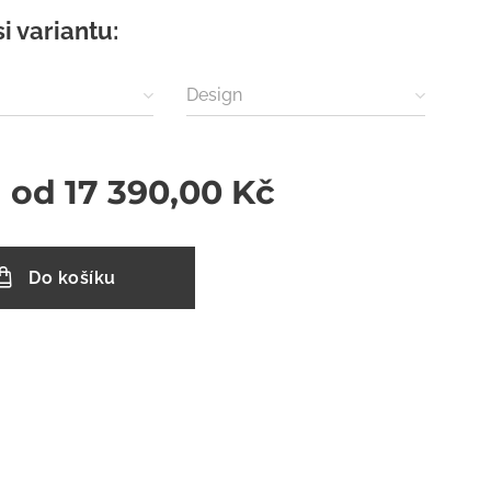
si variantu:
)
Design
a od
17 390,00
Kč
Do košíku