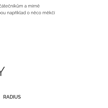
ačátečníkům a mírně
olbou například o něco měkčí
Y
RADIUS