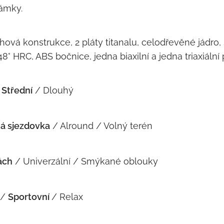
ámky.
ová konstrukce, 2 pláty titanalu, celodřevěné jádro, 
 48° HRC, ABS bočnice, jedna biaxilní a jedna triaxiáln
Střední
/ Dlouhý
á sjezdovka
/ Alround / Volný terén
ách
/ Univerzální / Smýkané oblouky
 /
Sportovní
/ Relax