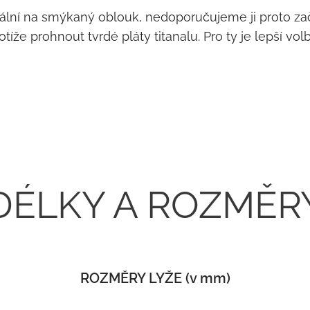
deální na smýkaný oblouk, nedoporučujeme ji proto z
tíže prohnout tvrdé pláty titanalu. Pro ty je lepší v
DÉLKY A ROZMĚR
ROZMĚRY LYŽE (v mm)