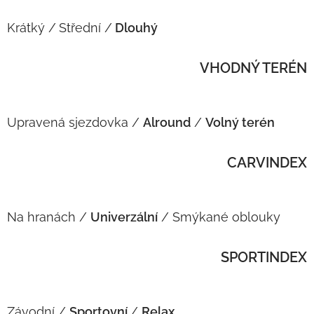
Krátký /
Střední
/
Dlouhý
VHODNÝ TERÉN
Upravená sjezdovka /
Alround
/
Volný terén
CARVINDEX
Na hranách /
Univerzální
/ Smýkané oblouky
SPORTINDEX
Závodní /
Sportovní
/
Relax