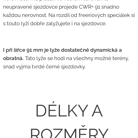
neupravené sjezdovce projede CWR+ 91 snadno
každou nerovnost. Na rozdíl od freeriových speciálek si
s touto lyží dobře zalyžujete i na sjezdovce.
I při šířce 91 mm je lyže dostatečně dynamická a
obratná.
Tato lyže se hodí na všechny možné terény,
snad vyjma tvrdé černé sjezdovky.
DÉLKY A
ROZMĚRY