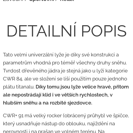
DETAILNÍ POPIS
Tato velmi univerzální lyže je díky své konstrukci a
parametrům vhodná pro téměř všechny druhy sněhu.
Tvrdost dřevěného jádra je stejná jako u lyží kategorie
CWR 84, ale ve složení se liší použitím pouze jednoho
plátu titanalu.
Díky tomu jsou lyže velice hravé, přitom
ale nepostrádají klid i ve větších rychlostech, v
hlubším sněhu a na rozbité sjezdovce.
CWR+ 91 má velký rocker (obrácený průhyb) ve špičce,
který usnadňuje nástup do oblouku, najíždění na
nerovnosti i na prašan ve volném terénu. Na