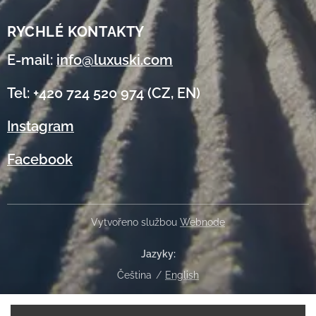
RYCHLÉ KONTAKTY
E-mail:
info@luxuski.com
Tel: +420 724 520 974 (CZ, EN)
Instagram
Facebook
Vytvořeno službou
Webnode
Jazyky
Čeština
English