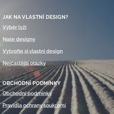
JAK NA VLASTNÍ DESIGN?
Výběr lyží
Naše designy
Vytvořte si vlastní design
Nejčastější otázky
OBCHODNÍ
PODMÍNKY
Obchodní podmínky
Pravidla ochrany soukromí