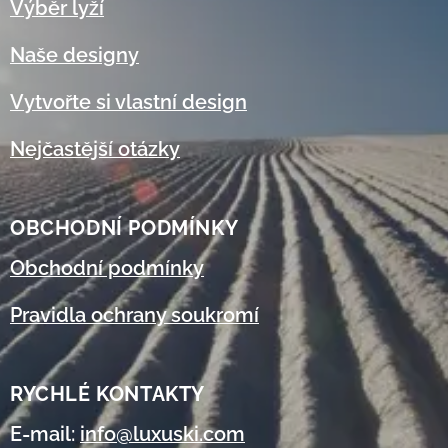
Výběr lyží
Naše designy
Vytvořte si vlastní design
Nejčastější otázky
OBCHODNÍ
PODMÍNKY
Obchodní podmínky
Pravidla ochrany soukromí
RYCHLÉ KONTAKTY
E-mail:
info@luxuski.com