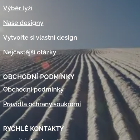
Výběr lyží
Naše designy
Vytvořte si vlastní design
Nejčastější otázky
OBCHODNÍ
PODMÍNKY
Obchodní podmínky
Pravidla ochrany soukromí
RYCHLÉ KONTAKTY