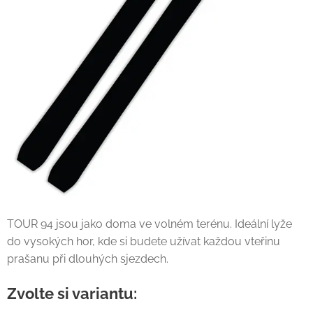
TOUR 94 jsou jako doma ve volném terénu. Ideální lyže
do vysokých hor, kde si budete užívat každou vteřinu
prašanu při dlouhých sjezdech.
Zvolte si variantu: