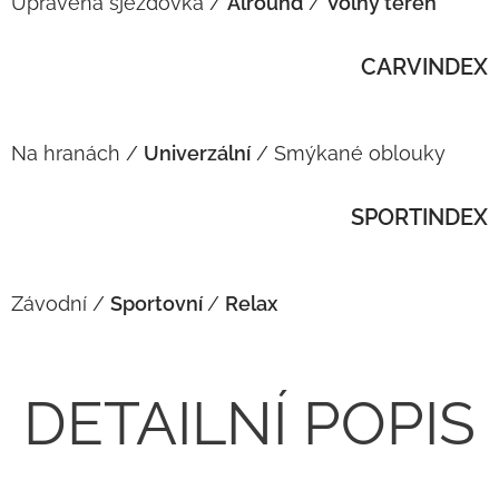
Upravená sjezdovka /
Alround
/
Volný terén
CARVINDEX
Na hranách /
Univerzální
/ Smýkané oblouky
SPORTINDEX
Závodní /
Sportovní
/
Relax
DETAILNÍ POPIS