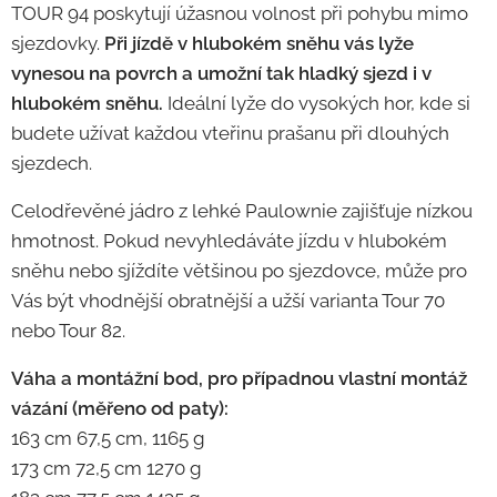
TOUR 94 poskytují úžasnou volnost při pohybu mimo
sjezdovky.
Při jízdě v hlubokém sněhu vás lyže
vynesou na povrch a umožní tak hladký sjezd i v
hlubokém sněhu.
Ideální lyže do vysokých hor, kde si
budete užívat každou vteřinu prašanu při dlouhých
sjezdech.
Celodřevěné jádro z lehké Paulownie zajišťuje nízkou
hmotnost. Pokud nevyhledáváte jízdu v hlubokém
sněhu nebo sjíždíte většinou po sjezdovce, může pro
Vás být vhodnější obratnější a užší varianta Tour 70
nebo Tour 82.
Váha a montážní bod, pro případnou vlastní montáž
vázání (měřeno od paty):
163 cm 67,5 cm, 1165 g
173 cm 72,5 cm 1270 g