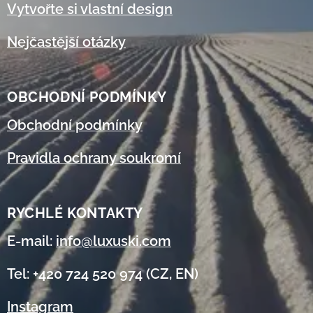
Vytvořte si vlastní design
Nejčastější otázky
OBCHODNÍ
PODMÍNKY
Obchodní podmínky
Pravidla ochrany soukromí
RYCHLÉ KONTAKTY
E-mail:
info@luxuski.com
Tel: +420 724 520 974 (CZ, EN)
Instagram