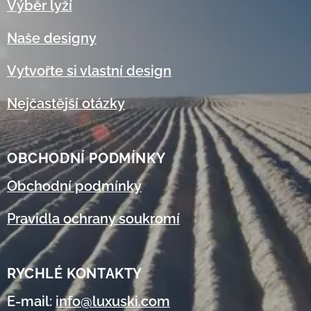
Výběr lyží
Naše designy
Vytvořte si vlastní design
Nejčastější otázky
OBCHODNÍ
PODMÍNKY
Obchodní podmínky
Pravidla ochrany soukromí
RYCHLÉ KONTAKTY
E-mail:
info@luxuski.com