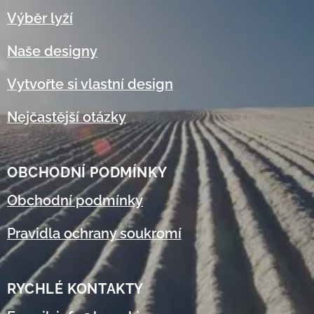
Výběr lyží
Naše designy
Vytvořte si vlastní design
Nejčastější otázky
OBCHODNÍ
PODMÍNKY
Obchodní podmínky
Pravidla ochrany soukromí
RYCHLÉ KONTAKTY