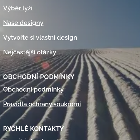
Výběr lyží
Naše designy
Vytvořte si vlastní design
Nejčastější otázky
OBCHODNÍ
PODMÍNKY
Obchodní podmínky
Pravidla ochrany soukromí
RYCHLÉ KONTAKTY