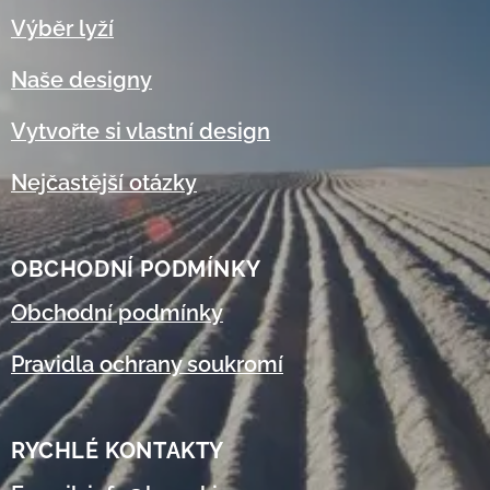
Výběr lyží
Naše designy
Vytvořte si vlastní design
Nejčastější otázky
OBCHODNÍ
PODMÍNKY
Obchodní podmínky
Pravidla ochrany soukromí
RYCHLÉ KONTAKTY