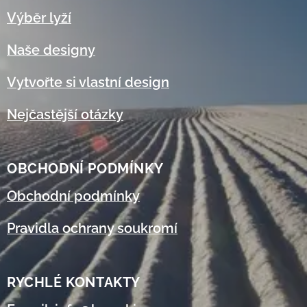
Výběr lyží
Naše designy
Vytvořte si vlastní design
Nejčastější otázky
OBCHODNÍ
PODMÍNKY
Obchodní podmínky
Pravidla ochrany soukromí
RYCHLÉ KONTAKTY