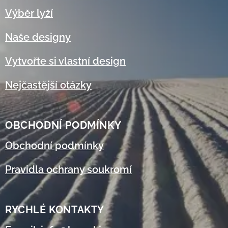
Výběr lyží
Naše designy
Vytvořte si vlastní design
Nejčastější otázky
OBCHODNÍ
PODMÍNKY
Obchodní podmínky
Pravidla ochrany soukromí
RYCHLÉ KONTAKTY