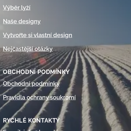
Výběr lyží
Naše designy
Vytvořte si vlastní design
Nejčastější otázky
OBCHODNÍ
PODMÍNKY
Obchodní podmínky
Pravidla ochrany soukromí
RYCHLÉ KONTAKTY