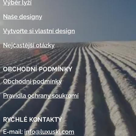
Výběr lyží
Naše designy
Vytvořte si vlastní design
Nejčastější otázky
OBCHODNÍ
PODMÍNKY
Obchodní podmínky
Pravidla ochrany soukromí
RYCHLÉ KONTAKTY
E-mail:
info@luxuski.com