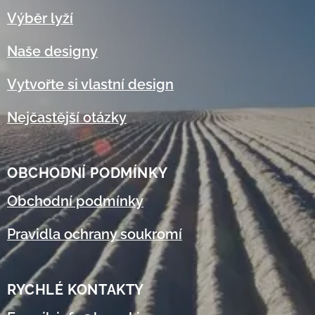
Výběr lyží
Naše designy
Vytvořte si vlastní design
Nejčastější otázky
OBCHODNÍ
PODMÍNKY
Obchodní podmínky
Pravidla ochrany soukromí
RYCHLÉ KONTAKTY