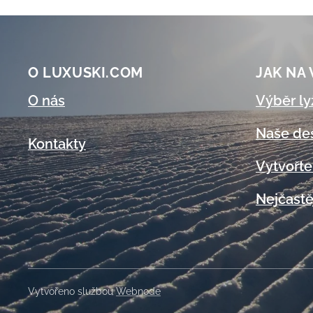
O LUXUSKI.COM
JAK NA
O nás
Výběr ly
Naše de
Kontakty
Vytvořte
Nejčastě
Vytvořeno službou
Webnode