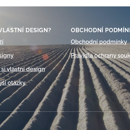
 VLASTNÍ DESIGN?
OBCHODNÍ
PODMÍN
ží
Obchodní podmínky
signy
Pravidla ochrany sou
 si vlastní design
jší otázky