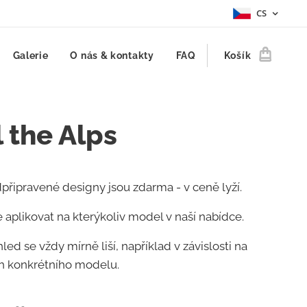
CS
Galerie
O nás & kontakty
FAQ
Košík
 the Alps
připravené designy jsou zdarma - v ceně lyží.
 aplikovat na kterýkoliv model v naší nabídce.
hled se vždy mírně liší, například v závislosti na
h konkrétního modelu.