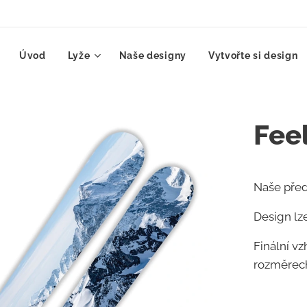
Úvod
Lyže
Naše designy
Vytvořte si design
Feel
Naše před
Design lze
Finální vz
rozměrec