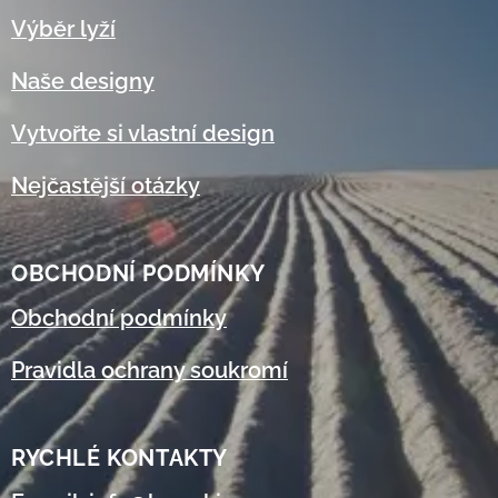
Výběr lyží
Naše designy
Vytvořte si vlastní design
Nejčastější otázky
OBCHODNÍ
PODMÍNKY
Obchodní podmínky
Pravidla ochrany soukromí
RYCHLÉ KONTAKTY