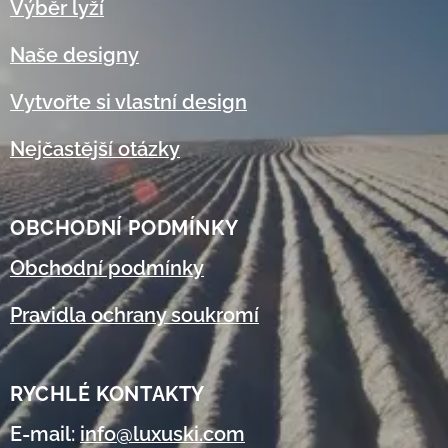
Výběr lyží
Naše designy
Vytvořte si vlastní design
Nejčastější otázky
OBCHODNÍ
PODMÍNKY
Obchodní podmínky
Pravidla ochrany soukromí
RYCHLÉ KONTAKTY
E-mail:
info@luxuski.com